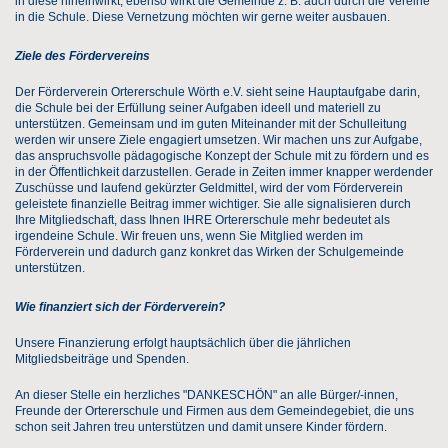
in diese hineinwirkt; ebenso wirkt die Gemeinde z. B. auch durch die Vereine
in die Schule. Diese Vernetzung möchten wir gerne weiter ausbauen.
Ziele des Fördervereins
Der Förderverein Ortererschule Wörth e.V. sieht seine Hauptaufgabe darin,
die Schule bei der Erfüllung seiner Aufgaben ideell und materiell zu
unterstützen. Gemeinsam und im guten Miteinander mit der Schulleitung
werden wir unsere Ziele engagiert umsetzen. Wir machen uns zur Aufgabe,
das anspruchsvolle pädagogische Konzept der Schule mit zu fördern und es
in der Öffentlichkeit darzustellen. Gerade in Zeiten immer knapper werdender
Zuschüsse und laufend gekürzter Geldmittel, wird der vom Förderverein
geleistete finanzielle Beitrag immer wichtiger. Sie alle signalisieren durch
Ihre Mitgliedschaft, dass Ihnen IHRE Ortererschule mehr bedeutet als
irgendeine Schule. Wir freuen uns, wenn Sie Mitglied werden im
Förderverein und dadurch ganz konkret das Wirken der Schulgemeinde
unterstützen.
Wie finanziert sich der Förderverein?
Unsere Finanzierung erfolgt hauptsächlich über die jährlichen
Mitgliedsbeiträge und Spenden.
An dieser Stelle ein herzliches "DANKESCHÖN" an alle Bürger/-innen,
Freunde der Ortererschule und Firmen aus dem Gemeindegebiet, die uns
schon seit Jahren treu unterstützen und damit unsere Kinder fördern.